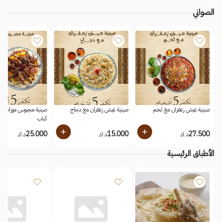
الصواني
صينية عيش زعفران مع لحم
صينية عيش زعفران مع دجاج
كباب
25.000
15.000
27.500
د.ك
د.ك
د.ك
الأطباق الرئيسية