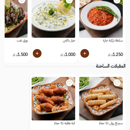
سلطة تركية حارة
خيار باللبن
ورق عنب
1.500
1.000
1.250
د.ك
د.ك
د.ك
المقبلات الساخنة
سبرنج رول (5 حبة)
كبة مقلية (5 حبة)