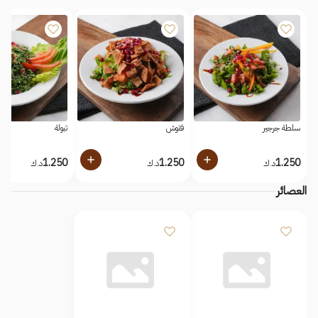
سلطة جرجير
فتوش
تبولة
1.250
1.250
1.250
د.ك
د.ك
د.ك
العصائر