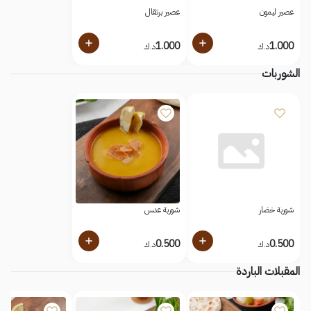
عصير ليمون
عصير برتقال
1.000
1.000
د.ك
د.ك
الشوربات
شوربة خضار
شوربة عدس
0.500
0.500
د.ك
د.ك
المقبلات الباردة