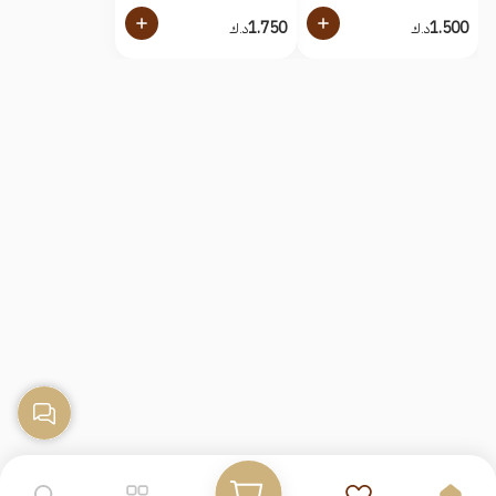
1.750
1.500
د.ك
د.ك